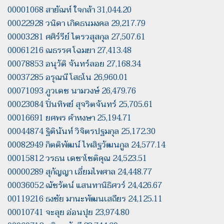
00001068 สายัณห์ ใจกล้า 31,044.20
00022928 วนิดา เกิดธนมงคล 29,217.79
00003281 ศศิร์รีย์ ไตรวสุสกุล 27,507.61
00061216 ณธรรศ โฉมยา 27,413.48
00078853 อนุวัติ จันทร์ลอย 27,168.34
00037285 อรุณนี โสธโน 26,960.01
00071093 ภูวเดช นามวงษ์ 26,479.76
00023084 ปิ่นทิพย์ สุจริตจันทร์ 25,705.61
00016691 ยศพร คำหงษา 25,194.71
00044874 ฐิตินันท์ วิจิตรปฐมกุล 25,172.30
00082949 กิตติพัฒน์ ไพสิฐวัฒนกูล 24,577.14
00015812 วรธน เดชาโชติคุณ 24,523.51
00000289 สุกัญญา เอี่ยมไพศาล 24,448.77
00036052 ณัชรัตน์ แสนทานิธิศวร์ 24,426.67
00119216 ธงชัย มานะพัฒนเสถียร 24,125.11
00010741 จะลุย อ่อนปุย 23,974.80