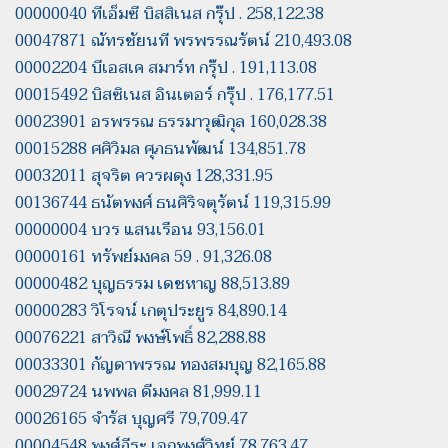
00000040 ทีเอ็มซี บิสสิเนส กรุ๊ป . 258,122.38
00047871 ณัทรชัยนที พรพรรณรัตน์ 210,493.08
00002204 บีเอสเค สมาร์ท กรุ๊ป . 191,113.08
00015492 บิสซิเนส อินเตอร์ กรุ๊ป . 176,177.51
00023901 อรพรรณ ธรรมาวุฒิกุล 160,028.38
00015288 ศศิวิมล ศุภธนพัฒน์ 134,851.78
00032011 สุจริต ควรผดุง 128,331.95
00136744 ธนัตพงศ์ ธนศิริจตุรัตน์ 119,315.99
00000004 บวร แสนเรือน 93,156.01
00000161 ทรัพย์มงคล 59 . 91,326.08
00000482 บุญธรรม เดชหาญ 88,513.89
00000283 วิโรจน์ เกตุประยูร 84,890.14
00076221 สาวิณี พงษ์โพธิ์ 82,288.88
00033301 กัญดาพรรณ ทองสมบุญ 82,165.88
00029724 นพพล ดีมงคล 81,999.11
00026165 จำรัส บุญศรี 79,709.47
00004548 พงศ์ภีระ เอกพงศ์วิทย์ 78,763.47