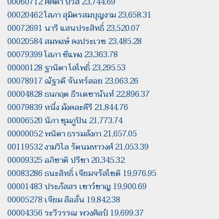
00060712 ศศิตา บัวสี 23,744.69
00020462 โสภา สุมิตรสมบุญงาม 23,658.31
00072691 นารี แสนประสิทธิ์ 23,520.07
00020584 สมพงษ์ คงประเวช 23,485.28
00079399 โสภา ซีแพง 23,363.78
00000128 ฐานิตา โสโพธิ์ 23,295.53
00078917 ณัฐวดี จันทร์ลอย 23,063.26
00004828 ธนกฤต ธีรเดชานันท์ 22,896.37
00079839 หนึ่ง มังคละคีรี 21,844.76
00006520 นิภา ชุมภูปิน 21,773.74
00000052 พนิดา ธรรมลังกา 21,657.05
00119532 งามวิไล รัตนมหาวงศ์ 21,053.39
00009325 อภิชาติ ปรีชา 20,345.32
00083286 ธนะสิทธิ์ เจียมจรัสโชติ 19,976.95
00001483 ประภัสสร เชาว์ชาญ 19,900.69
00005278 เจียม ลือลั่น 19,842.38
00004356 ระวีวรรณ พวงศิลป์ 19,699.37