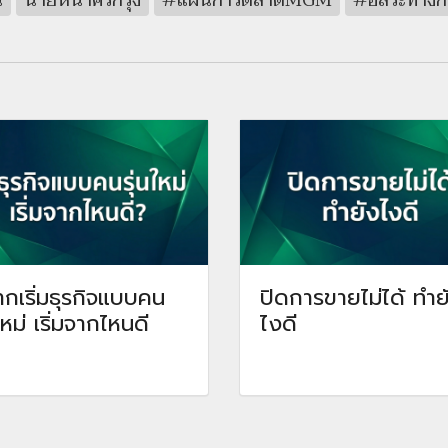
น
นายหน้าศรีกรุง
#แผนการตลาดMGM
#อิสระทางก
กเริ่มธุรกิจแบบคน
ปิดการขายไม่ได้ ทำย
นใหม่ เริ่มจากไหนดี
ไงดี