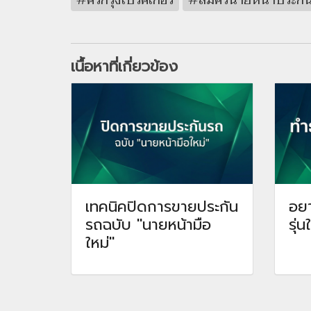
#ศรีกรุงโบรคเกอร์
#สมัครนายหน้าประกั
เนื้อหาที่เกี่ยวข้อง
เทคนิคปิดการขายประกัน
อยา
รถฉบับ "นายหน้ามือ
รุ่
ใหม่"