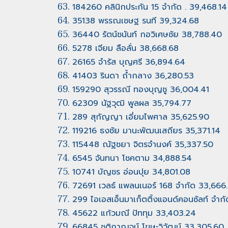
184260 คลินิกประกัน 15 จำกัด . 39,468.14
35138 พรรณเชษฐ รนที 39,324.68
36440 รัตน์ชนันท์ กอวิเศษชัย 38,788.40
5278 เจียม ลือลั่น 38,668.68
26165 จำรัส บุญศรี 36,894.64
41403 รินดา ถ้ำกลาง 36,280.53
159290 สุวรรณี ทองบุญชู 36,004.41
62309 นัฐวุฒิ พูลผล 35,794.77
289 สุกัญญา เอี่ยมไพศาล 35,625.90
119216 ธงชัย มานะพัฒนเสถียร 35,371.14
115448 ณัฐชยา จิตรจำนงค์ 35,337.50
6545 จันทนา โชคตาม 34,888.54
10741 บัญชร อ่อนปุย 34,801.08
72691 เวลธ์ แพลนเนอร์ 168 จำกัด 33,666
299 ไอเอสเอ็นมาเก็ตติ้งแอนด์คอนซัลท์ จำก
45622 แก้วมณี ปัททุม 33,403.24
66845 ชุติกาญจน์ โฆษะวิวัฒน์ 33,305.60