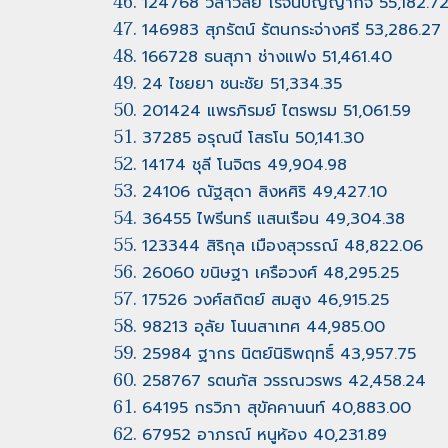
124768 วิลาวัลย์ โรจน์ปัญญากิจ 55,182.7
146983 สุภรัตน์ รัตนกระจ่างศรี 53,286.27
166728 ธนสุภา ช่างแฟง 51,461.40
24 ไชยยา ชนะชัย 51,334.35
201424 แพรภิรมย์ ไตรพรม 51,061.59
37285 อรุณนี โสธโน 50,141.30
14174 ชุลี โนจิตร 49,904.98
24106 ณัฐสุดา สิงหศิริ 49,427.10
36455 ไพรีนทร์ แสนเรือน 49,304.38
123344 สิริกุล เมืองสุวรรณ์ 48,822.06
26060 ขนิษฐา เครือวงศ์ 48,295.25
17526 วงศ์สถิตย์ สมสูง 46,915.25
98213 อุลัย โนนสาเทศ 44,985.00
25984 ฐากร นิตย์นิธิพฤทธิ์ 43,957.75
258767 รตนภัส วรรณวรพร 42,458.24
64195 กรวิภา สุขัคคานนท์ 40,883.00
67952 อาภรณ์ หนูห้อง 40,231.89