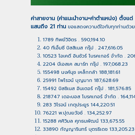
ค่าสายงาน (ค่าแนะนำงาน+ค่าตำเเหน่ง) ตั้งแต
แสนถึง 21 ท่าน
ขอแสดงความดีใจกับทุกท่านด้วย
1789 ทิพย์วิจิตร . 590,194.10
40 ทีเอ็มซี บิสสิเนส กรุ๊ป . 247,616.05
10523 โอเคดี อินชัวร์ โบรคเกอร์ จำกัด . 2
2204 บีเอสเค สมาร์ท กรุ๊ป . 197,068.23
155498 นงค์นุช เหล็กกล้า 188,181.61
25991 ไพโรจน์ บุญมาก 187,628.69
15492 บิสซิเนส อินเตอร์ กรุ๊ป . 181,576.85
218747 เดอะบอส โบรคเกอร์ จำกัด . 164,11
283 วิโรจน์ เกตุประยูร 144,220.51
76221 พ.ปุณยวัจช์ . 134,252.97
15288 ศศิวิมล ศุภธนพัฒน์ 133,675.55
33890 กัญญารินทร์ บุตรธิเดช 133,205.23