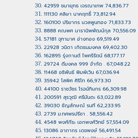
42959 ชนายุทธ เจรณาเทพ 74,836.77
111130 ศลิษา นาคฤทธิ์ 73,812.94
160100 ปริยากร นวลพูนทอง 71,833.73
8888 คณพศ นารานิพพัฒน์กุล 70,556.09
57181 จุฑามาศ อ่างทอง 69,519.49
22928 วนิดา เกิดธนมงคล 69,402.30
162895 รุ่งกานต์ ไพศรีรัตน์ 68,177.17
29724 ดีมงคล 999 จำกัด . 67,048.22
11468 อธิพันธ์ พิมพ์เวิน 67,036.94
35942 โสพิศ ศิริโท 66,973.30
44100 ราชวัชร โรจน์ทินกร 66,309.98
200591 สุรวุฒิ ศรีมันตะ 63,022.89
39030 ธัญลักษณ์ รนที 62,233.95
2739 ม.ทศพรปรีชา . 58,556.42
4548 พงศ์ภีระ เอกพงศ์วิทย์ 57,554.09
13086 อาภากร เดชพงษ์ 56,491.54