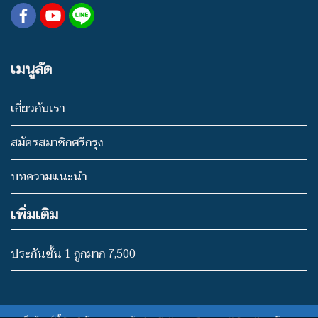
เมนูลัด
เกี่ยวกับเรา
สมัครสมาชิกศรีกรุง
บทความแนะนำ
เพิ่มเติม
ประกันชั้น 1 ถูกมาก 7,500