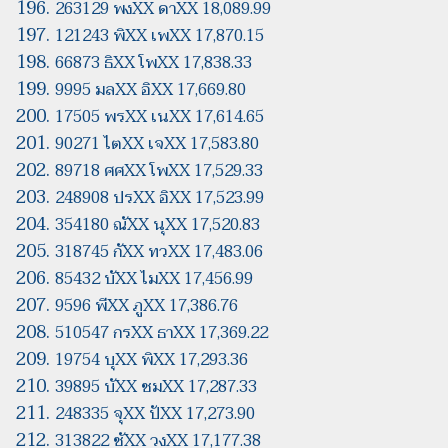
263129 พงXX ดาXX 18,089.99
121243 พิXX เพXX 17,870.15
66873 ธิXX โพXX 17,838.33
9995 มลXX อิXX 17,669.80
17505 พรXX เนXX 17,614.65
90271 ไตXX เจXX 17,583.80
89718 ศศXX โพXX 17,529.33
248908 ปรXX อิXX 17,523.99
354180 ณัXX นุXX 17,520.83
318745 กัXX ทวXX 17,483.06
85432 บัXX ไมXX 17,456.99
9596 พีXX ภูXX 17,386.76
510547 กรXX ธาXX 17,369.22
19754 บุXX พิXX 17,293.36
39895 บัXX ชมXX 17,287.33
248335 จุXX ปัXX 17,273.90
313822 ชัXX วงXX 17,177.38