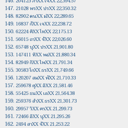
204123 ภาXX เจXX 22,394.57
21028 พรXX ปรXX 22,350.32
82902 ดนXX ม่XX 22,289.65
16837 กัXX เจXX 22,238.72
62224 ศิXX โทXX 22,175.13
56015 ถาXX จัXX 22,026.60
65748 บุXX ปรXX 21,901.80
147411 ทิXX พงXX 21,880.34
82949 กิXX ไพXX 21,791.34
30583 โกXX ธรXX 21,749.66
120207 สมXX พัXX 21,710.33
259678 ศุXX อิXX 21,581.46
55425 ธนXX เลXX 21,564.38
259376 สำXX ธรXX 21,301.73
29957 วิXX ศรXX 21,299.73
72466 อิXX บุXX 21,295.26
2494 สาXX จัXX 21,253.22