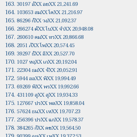
30197 อัXX อยXX 21,241.69
103653 สมXX โคXX 21,216.97
86296 กัXX วงXX 21,092.37
266274 ดัXX โบXX จำXX 20,948.08
260610 คมXX หรXX 20,866.68
2051 ภัXX โพXX 20,574.45
39297 ธัXX อิXX 20,527.70
1027 หฤXX เกXX 20,192.04
22304 ธมXX จัXX 20,052.91
5944 ออXX พิXX 19,994.49
69269 พิXX พรXX 19,992.66
431109 สุXX สุXX 19,934.33
127667 ปรXX พลXX 19,858.04
57624 ธนXX เหXX 19,707.23
256396 ปรXX แกXX 19,578.37
384265 กัXX คชXX 19,564.50
90399 ณฐXX เพXX 19,372.53