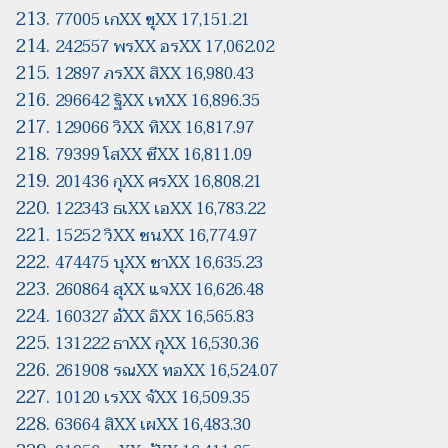
77005 เกXX ขุXX 17,151.21
242557 พรXX อรXX 17,062.02
12897 ภรXX สิXX 16,980.43
296642 ฐิXX เทXX 16,896.35
129066 วิXX ทิXX 16,817.97
79399 โสXX ซีXX 16,811.09
201436 กุXX ศรXX 16,808.21
122343 ธเXX เอXX 16,783.22
15252 วิXX ชนXX 16,774.97
474475 บุXX ชาXX 16,635.23
260864 สุXX แจXX 16,626.48
160327 อัXX อิXX 16,565.83
131222 ธาXX กุXX 16,530.36
261908 รณXX ทอXX 16,524.07
10120 เรXX จัXX 16,509.35
63664 สิXX เผXX 16,483.30