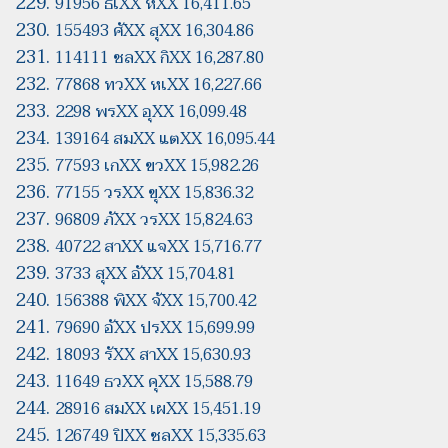
91956 ธเXX ห้XX 16,411.65
155493 ศัXX สุXX 16,304.86
114111 ชลXX กิXX 16,287.80
77868 ทวXX หเXX 16,227.66
2298 พรXX อุXX 16,099.48
139164 สมXX แตXX 16,095.44
77593 เกXX ขวXX 15,982.26
77155 วรXX ขุXX 15,836.32
96809 ภัXX วรXX 15,824.63
40722 สาXX แจXX 15,716.77
3733 สุXX อัXX 15,704.81
156388 พิXX จ้XX 15,700.42
79690 อัXX ปรXX 15,699.99
18093 รัXX สาXX 15,630.93
11649 ธวXX คุXX 15,588.79
28916 สมXX เผXX 15,451.19
126749 ปิXX ชลXX 15,335.63