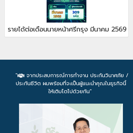
รายได้ต่อเดือนนายหน้าศรีกรุง มีนาคม 2569
"
จากประสบการณ์การทำงาน ประกันวินาศภัย /
ประกันชีวิต ผมพร้อมที่จะเป็นผู้แนะนำคุณในธุรกิจนี้
ให้เติบโตไปด้วยกัน"