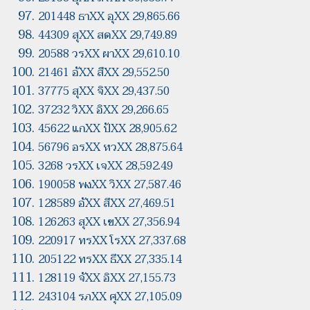
201448 ธาXX อุXX 29,865.66
44309 สุXX สดXX 29,749.89
20588 วรXX ผาXX 29,610.10
21461 อัXX สืXX 29,552.50
37775 สุXX จิXX 29,437.50
37232 วิXX อิXX 29,266.65
45622 แกXX ปัXX 28,905.62
56796 อรXX หวXX 28,875.64
3268 วรXX เจXX 28,592.49
190058 พงXX วิXX 27,587.46
128589 อัXX สีXX 27,469.51
126263 สุXX เขXX 27,356.94
220917 ทรXX โรXX 27,337.68
205122 ทรXX ธีXX 27,335.14
128119 จัXX อิXX 27,155.73
243104 รภXX ศุXX 27,105.09