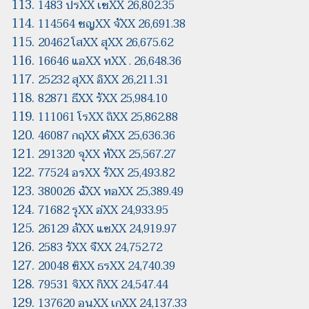
1483 ปรXX เชXX 26,802.35
114564 ชญXX จัXX 26,691.38
20462 โสXX สุXX 26,675.62
16646 แอXX ทXX . 26,648.36
25232 สุXX อิXX 26,211.31
82871 ธีXX รัXX 25,984.10
111061 โรXX ถิXX 25,862.88
46087 กฤXX ด้XX 25,636.36
291320 จุXX ทัXX 25,567.27
77524 อรXX รัXX 25,493.82
380026 ฉัXX ทอXX 25,389.49
71682 รุXX อ่XX 24,933.95
26129 ลัXX แซXX 24,919.97
2583 รัXX จืXX 24,752.72
20048 ชิXX ธรXX 24,740.39
79531 จิXX กิXX 24,547.44
137620 อนXX เกXX 24,137.33