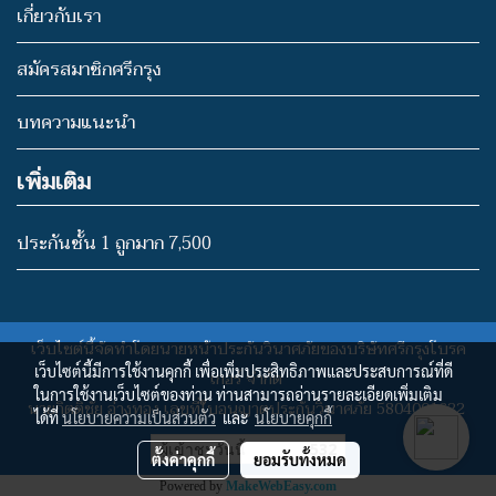
เกี่ยวกับเรา
สมัครสมาชิกศรีกรุง
บทความแนะนำ
เพิ่มเติม
ประกันชั้น 1 ถูกมาก 7,500
เว็บไซต์นี้จัดทำโดยนายหน้าประกันวินาศภัยของบริษัทศรีกรุงโบรค
เว็บไซต์นี้มีการใช้งานคุกกี้ เพื่อเพิ่มประสิทธิภาพและประสบการณ์ที่ดี
เกอร์ จำกัด
ในการใช้งานเว็บไซต์ของท่าน ท่านสามารถอ่านรายละเอียดเพิ่มเติม
นายกิตติชัย อ่างทอง
เลขที่ใบอนุญาตประกันวินาศภัย 5804001622
ได้ที่
นโยบายความเป็นส่วนตัว
และ
นโยบายคุกกี้
ผู้เข้าชมวันนี้
532
ตั้งค่าคุกกี้
ยอมรับทั้งหมด
Powered by
MakeWebEasy.com