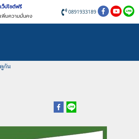
บเว็ปไซต์ฟรี
0891933189
เพิ่มความมั่นคง
ดูกัน