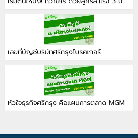
เริ่มต้นให้ปัง! กว่าใคร ด้วยสูครสำเร็จ 3 ป.
เลขที่บัญชีบริษัทศรีกรุงโบรคเกอร์
หัวใจธุรกิจศรีกรุง คือแผนการตลาด MGM