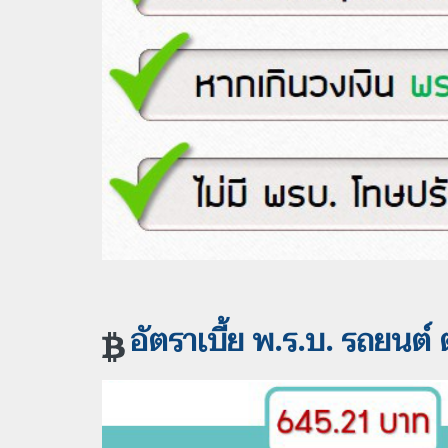
อัตราเบี้ย พ.ร.บ.
รถยนต์