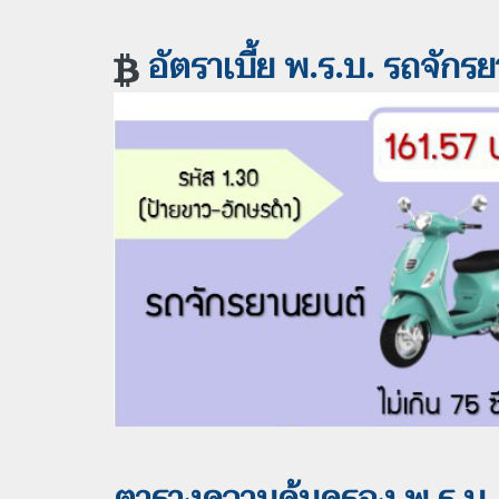
อัตราเบี้ย พ.ร.บ. รถจักรย