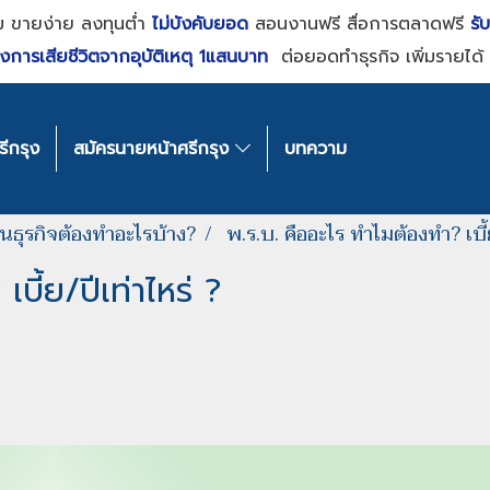
ม ขายง่าย ลงทุนต่ำ
ไม่บังคับยอด
สอนงานฟรี สื่อการตลาดฟรี
รั
งการเสียชีวิตจากอุบัติเหตุ 1แสนบาท
ต่อยอดทำธุรกิจ เพิ่มรายได้ 
ีกรุง
สมัครนายหน้าศรีกรุง
บทความ
ต้นธุรกิจต้องทำอะไรบ้าง?
พ.ร.บ. คืออะไร ทำไมต้องทำ? เบี้
บี้ย/ปีเท่าไหร่ ?